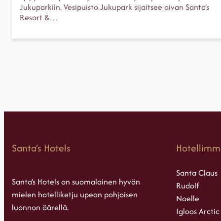
Jukuparkiin. Vesipuisto Jukupark sijaitsee aivan Santa’s
Resort &…
Santa’s Hotels
Hotellimm
Santa Claus
Santa’s Hotels on suomalainen hyvän
Rudolf
mielen hotelliketju upean pohjoisen
Noelle
luonnon äärellä.
Igloos Arctic