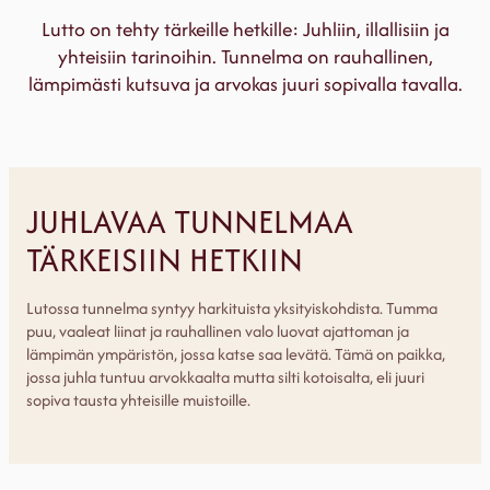
Lutto on tehty tärkeille hetkille: Juhliin, illallisiin ja
yhteisiin tarinoihin. Tunnelma on rauhallinen,
lämpimästi kutsuva ja arvokas juuri sopivalla tavalla.
JUHLAVAA TUNNELMAA
TÄRKEISIIN HETKIIN
Lutossa tunnelma syntyy harkituista yksityiskohdista. Tumma
puu, vaaleat liinat ja rauhallinen valo luovat ajattoman ja
lämpimän ympäristön, jossa katse saa levätä. Tämä on paikka,
jossa juhla tuntuu arvokkaalta mutta silti kotoisalta, eli juuri
sopiva tausta yhteisille muistoille.