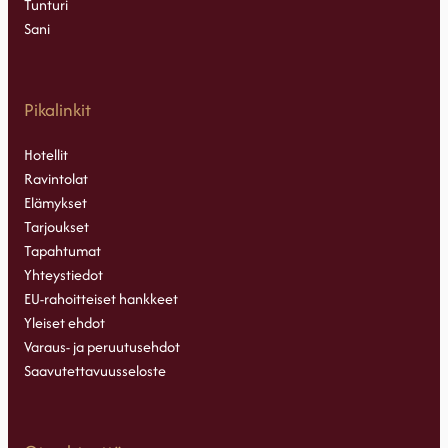
Tunturi
Sani
Pikalinkit
Hotellit
Ravintolat
Elämykset
Tarjoukset
Tapahtumat
Yhteystiedot
EU-rahoitteiset hankkeet
Yleiset ehdot
Varaus- ja peruutusehdot
Saavutettavuusseloste