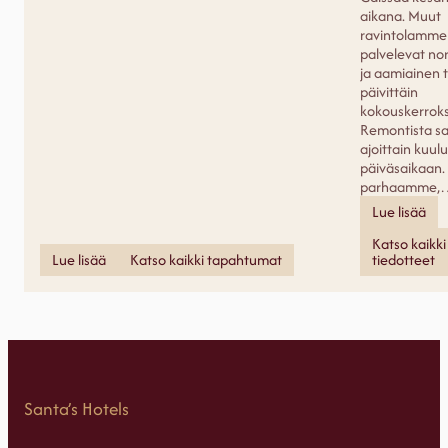
aikana. Muut
ravintolamme
palvelevat nor
ja aamiainen t
päivittäin
kokouskerrok
Remontista s
ajoittain kuul
päiväsaikaan
parhaamme,
Lue lisää
Katso kaikki
Lue lisää
Katso kaikki tapahtumat
tiedotteet
Santa’s Hotels