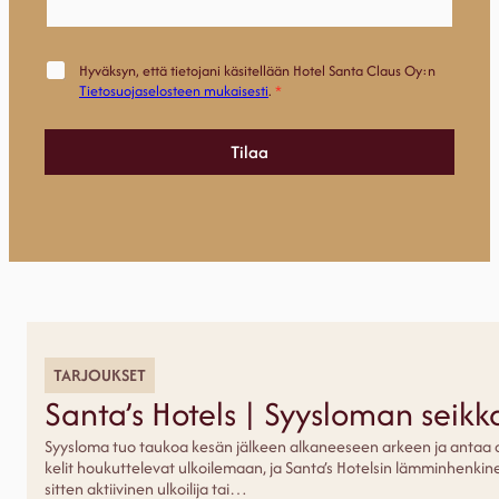
ö
p
o
s
M
Hyväksyn, että tietojani käsitellään Hotel Santa Claus Oy:n
t
a
Tietosuojaselosteen mukaisesti
.
*
i
r
S
k
u
k
Tilaa
k
i
u
n
n
o
i
i
m
n
i
t
*
i
S
l
u
u
k
p
u
a
n
*
TARJOUKSET
i
Santa’s Hotels | Syysloman seikka
m
i
Syysloma tuo taukoa kesän jälkeen alkaneeseen arkeen ja antaa ai
kelit houkuttelevat ulkoilemaan, ja Santa’s Hotelsin lämminhenkine
sitten aktiivinen ulkoilija tai…