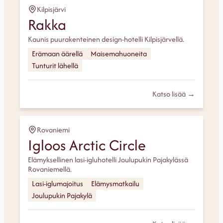
Kilpisjärvi
Rakka
Kaunis puurakenteinen design-hotelli Kilpisjärvellä.
Erämaan äärellä
Maisemahuoneita
Tunturit lähellä
Katso lisää →
Rovaniemi
Igloos Arctic Circle
Elämyksellinen lasi-igluhotelli Joulupukin Pajakylässä
Rovaniemellä.
Lasi-iglumajoitus
Elämysmatkailu
Joulupukin Pajakylä