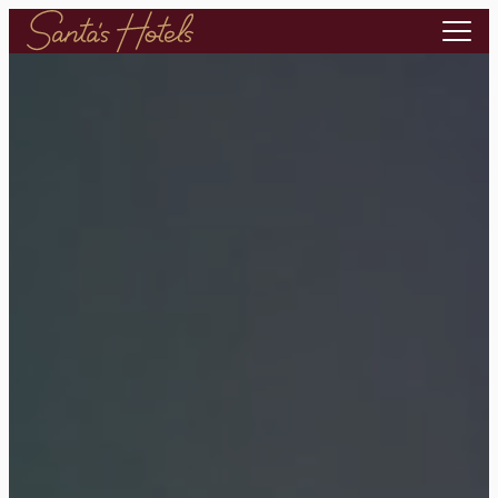
Siirry
sisältöön