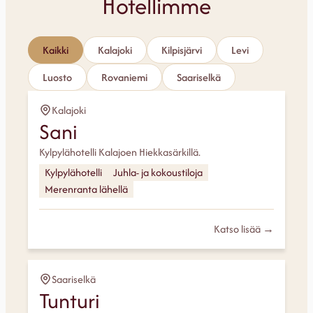
Hotellimme
Kaikki
Kalajoki
Kilpisjärvi
Levi
Luosto
Rovaniemi
Saariselkä
Kalajoki
Sani
Kylpylähotelli Kalajoen Hiekkasärkillä.
Kylpylähotelli
Juhla- ja kokoustiloja
Merenranta lähellä
Katso lisää →
Saariselkä
Tunturi