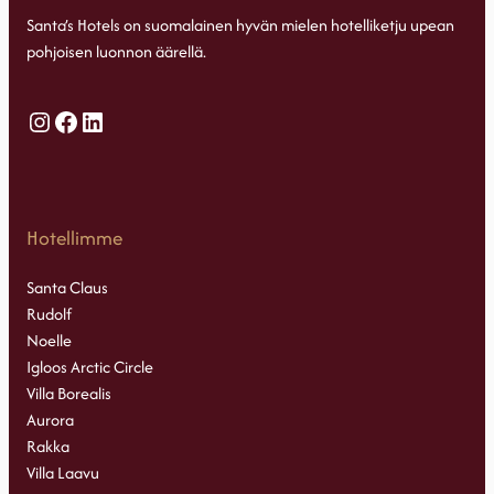
Santa’s Hotels on suomalainen hyvän mielen hotelliketju upean
pohjoisen luonnon äärellä.
Instagram
Facebook
LinkedIn
Hotellimme
Santa Claus
Rudolf
Noelle
Igloos Arctic Circle
Villa Borealis
Aurora
Rakka
Villa Laavu