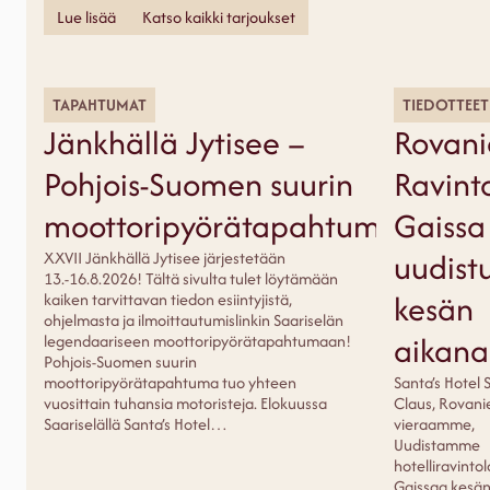
Lue lisää
Katso kaikki tarjoukset
TAPAHTUMAT
TIEDOTTEET
Jänkhällä Jytisee –
Rovani
Pohjois-Suomen suurin
Ravint
moottoripyörätapahtuma
Gaissa
uudist
XXVII Jänkhällä Jytisee järjestetään
13.-16.8.2026! Tältä sivulta tulet löytämään
kesän
kaiken tarvittavan tiedon esiintyjistä,
ohjelmasta ja ilmoittautumislinkin Saariselän
aikana
legendaariseen moottoripyörätapahtumaan!
Pohjois-Suomen suurin
moottoripyörätapahtuma tuo yhteen
Santa’s Hotel 
vuosittain tuhansia motoristeja. Elokuussa
Claus, Rovani
Saariselällä Santa’s Hotel…
vieraamme,
Uudistamme
hotelliravint
Gaissaa kesä