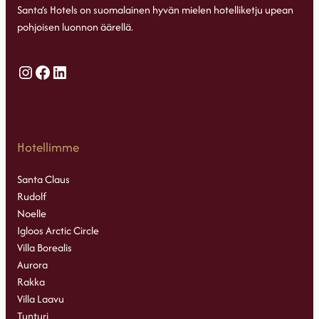
Santa’s Hotels on suomalainen hyvän mielen hotelliketju upean
pohjoisen luonnon äärellä.
Instagram
Facebook
LinkedIn
Hotellimme
Santa Claus
Rudolf
Noelle
Igloos Arctic Circle
Villa Borealis
Aurora
Rakka
Villa Laavu
Tunturi