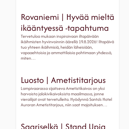
Rovaniemi | Hyvää mieltä
ikääntyessä -tapahtuma
Tervetuloa mukaan inspiroivaan iltapäivään
ikäihmisten hyvinvoinnin äärellä 19.8.2026! Iltapäivä
tuo yhteen ikäihmisiä, heidän läheisiään,
vapaaehtoisia ja ammattilaisia pohtimaan yhdessä,
miten…
Luosto | Ametistitarjous
Lampivaarassa sijaitseva Ametistikaivos on yksi
harvoista jalokivikaivoksista maailmassa, jonne
vierailijat ovat tervetulleita. Hyödynnä Santa’s Hotel
Auroran Ametistitarjous, niin saat majoituksen…
Saariselkä | Stand Upia