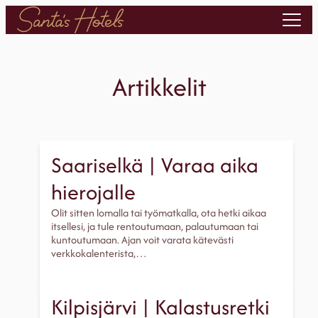
Siirry
sisältöön
Artikkelit
Saariselkä | Varaa aika
hierojalle
Olit sitten lomalla tai työmatkalla, ota hetki aikaa
itsellesi, ja tule rentoutumaan, palautumaan tai
kuntoutumaan. Ajan voit varata kätevästi
verkkokalenterista,…
Kilpisjärvi | Kalastusretki