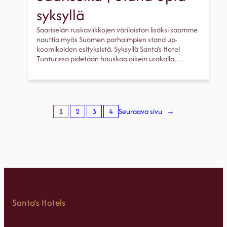
syksyllä
Saariselän ruskaviikkojen väriloiston lisäksi saamme
nauttia myös Suomen parhaimpien stand up-
koomikoiden esityksistä. Syksyllä Santa’s Hotel
Tunturissa pidetään hauskaa oikein urakalla,…
1
2
3
4
Seuraava sivu
→
Santa’s Hotels