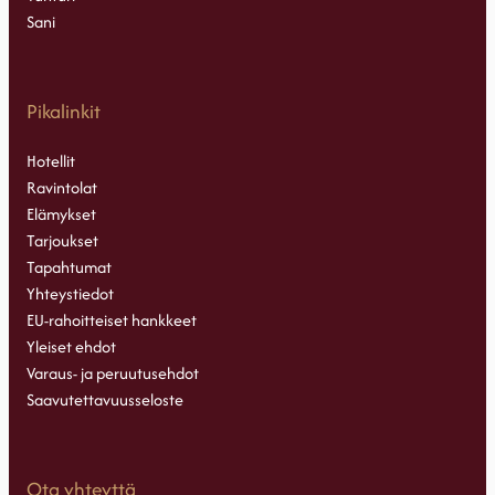
Sani
Pikalinkit
Hotellit
Ravintolat
Elämykset
Tarjoukset
Tapahtumat
Yhteystiedot
EU-rahoitteiset hankkeet
Yleiset ehdot
Varaus- ja peruutusehdot
Saavutettavuusseloste
Ota yhteyttä