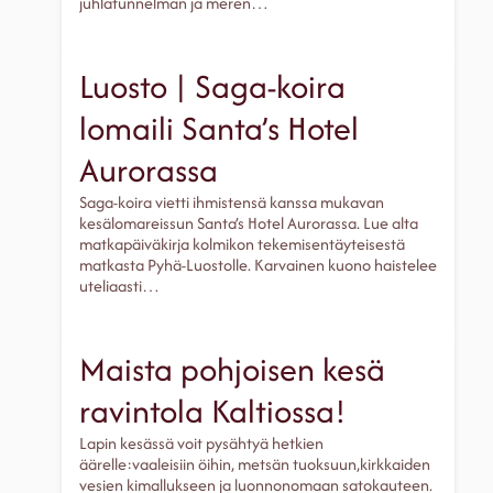
juhlatunnelman ja meren…
Luosto | Saga-koira
lomaili Santa’s Hotel
Aurorassa
Saga-koira vietti ihmistensä kanssa mukavan
kesälomareissun Santa’s Hotel Aurorassa. Lue alta
matkapäiväkirja kolmikon tekemisentäyteisestä
matkasta Pyhä-Luostolle. Karvainen kuono haistelee
uteliaasti…
Maista pohjoisen kesä
ravintola Kaltiossa!
Lapin kesässä voit pysähtyä hetkien
äärelle:vaaleisiin öihin, metsän tuoksuun,kirkkaiden
vesien kimallukseen ja luonnonomaan satokauteen.