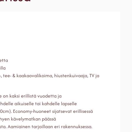
etta
lla
-, tee- & kaakaovalikoima, hiustenkuivaaja, TV ja
n kaksi erillistä vuodetta ja
delle aikuiselle tai kahdelle lapselle
cm). Economy-huoneet sijatsevat erillisessä
yhyen kävelymatkan päässä
a. Aamiainen tarjoillaan eri rakennuksessa.