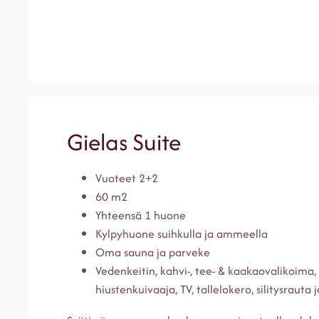
Gielas Suite
Vuoteet 2+2
60 m2
Yhteensä 1 huone
Kylpyhuone suihkulla ja ammeella
Oma sauna ja parveke
Vedenkeitin, kahvi-, tee- & kaakaovalikoima,
hiustenkuivaaja, TV, tallelokero, silitysrauta j