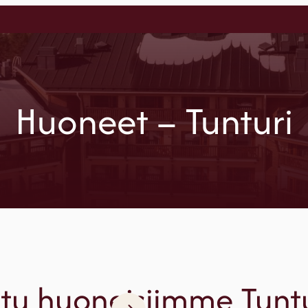
Huoneet – Tunturi
stu huoneisiimme Tuntu