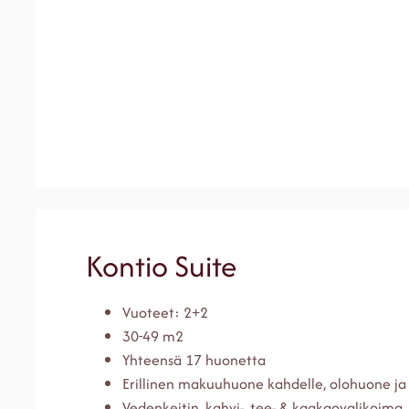
Kontio Suite
Vuoteet: 2+2
30-49 m2
Yhteensä 17 huonetta
Erillinen makuuhuone kahdelle, olohuone j
Vedenkeitin, kahvi-, tee- & kaakaovalikoima,