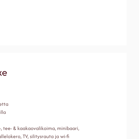
xe
etta
lla
-, tee- & kaakaovalikoima, minibaari,
lelokero, TV, silitysrauta ja wi-fi