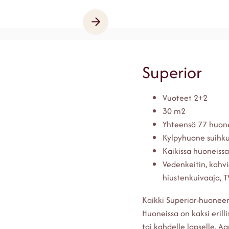
Superior
Vuoteet 2+2
30 m2
Yhteensä 77 huon
Kylpyhuone suihku
Kaikissa huoneiss
Vedenkeitin, kahvi
hiustenkuivaaja, TV,
Kaikki Superior-huonee
Huoneissa on kaksi erill
tai kahdelle lapselle. A