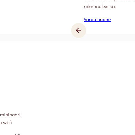
rakennuksessa.
Varaa huone
 minibaari,
a wi-fi