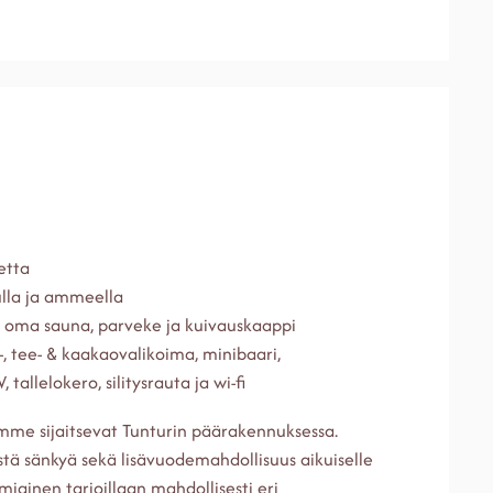
etta
lla ja ammeella
a oma sauna, parveke ja kuivauskaappi
-, tee- & kaakaovalikoima, minibaari,
 tallelokero, silitysrauta ja wi-fi
mme sijaitsevat Tunturin päärakennuksessa.
istä sänkyä sekä lisävuodemahdollisuus aikuiselle
amiainen tarjoillaan mahdollisesti eri