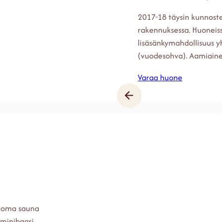
2017-18 täysin kunnost
rakennuksessa. Huoneissa
lisäsänkymahdollisuus yh
(vuodesohva). Aamiainen
Varaa huone
a oma sauna
 minibaari,