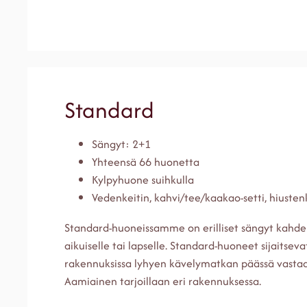
Standard
Sängyt: 2+1
Yhteensä 66 huonetta
Kylpyhuone suihkulla
Vedenkeitin, kahvi/tee/kaakao-setti, hiustenk
Standard-huoneissamme on erilliset sängyt kahdel
aikuiselle tai lapselle. Standard-huoneet sijaitsevat
rakennuksissa lyhyen kävelymatkan päässä vasta
Aamiainen tarjoillaan eri rakennuksessa.