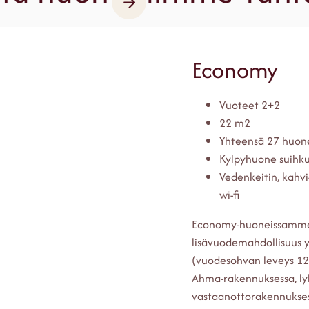
Economy
Vuoteet 2+2
22 m2
Yhteensä 27 huon
Kylpyhuone suihku
Vedenkeitin, kahvi
wi-fi
Economy-huoneissamme o
lisävuodemahdollisuus yh
(vuodesohvan leveys 120
Ahma-rakennuksessa, l
vastaanottorakennuksest