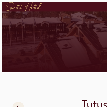
Siirry
sisältöön
Tutu