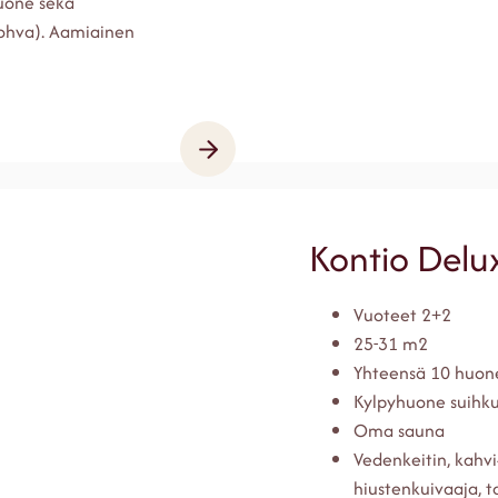
uone sekä
sohva). Aamiainen
Kontio Delu
Vuoteet 2+2
25-31 m2
Yhteensä 10 huon
Kylpyhuone suihku
Oma sauna
Vedenkeitin, kahvi
hiustenkuivaaja, tal