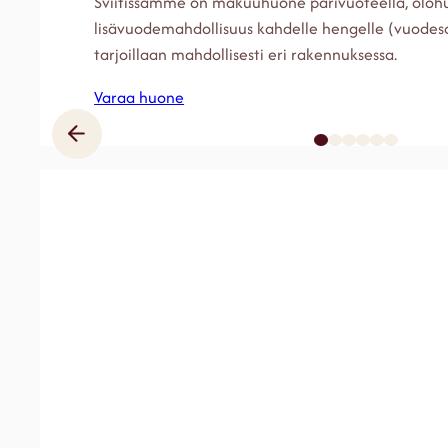
Sviitissämme on makuuhuone parivuoteella, oloh
lisävuodemahdollisuus kahdelle hengelle (vuode
tarjoillaan mahdollisesti eri rakennuksessa.
Varaa huone