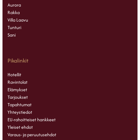
Aurora
Rakka
Villa Laavu
Tunturi
Sani
Pikalinkit
Hotellit
Ravintolat
Elämykset
Tarjoukset
Tapahtumat
Yhteystiedot
EU-rahoitteiset hankkeet
Yleiset ehdot
Varaus- ja peruutusehdot