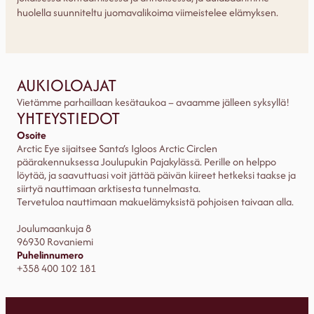
huolella suunniteltu juomavalikoima viimeistelee elämyksen.
AUKIOLOAJAT
Vietämme parhaillaan kesätaukoa – avaamme jälleen syksyllä!
YHTEYSTIEDOT
Osoite
Arctic Eye sijaitsee Santa’s Igloos Arctic Circlen
päärakennuksessa Joulupukin Pajakylässä. Perille on helppo
löytää, ja saavuttuasi voit jättää päivän kiireet hetkeksi taakse ja
siirtyä nauttimaan arktisesta tunnelmasta.
Tervetuloa nauttimaan makuelämyksistä pohjoisen taivaan alla.
Joulumaankuja 8
96930 Rovaniemi
Puhelinnumero
+358 400 102 181