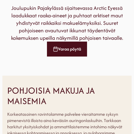
Joulupukin Pajakylässä sijaitsevassa Arctic Eyessä
laadukkaat raaka-aineet ja puhtaat arktiset maut
yhdistyvät raikkaiksi makuelämyksiksi. Suuret
pohjoiseen avautuvat ikkunat täydentävät
kokemuksen upeilla näkymillä pohjoisen taivaalle.
Varaa pöytä
POHJOISIA MAKUJA JA
MAISEMIA
Korkeatasoinen ravintolamme palvelee vieraitamme syksyn
pimenevistä illoista aina keväisiin auringonlaskuihin. Tarkkaan
harkitut yksityiskohdat ja ammattilaistemme intohimo näkyvät
jokaisessa kohtaamisessa ja annoksessa, ja aulabaarimme