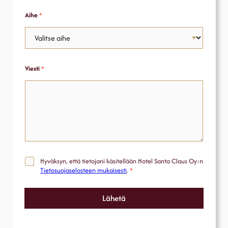
Aihe
*
Viesti
*
T
Hyväksyn, että tietojani käsitellään Hotel Santa Claus Oy:n
i
Tietosuojaselosteen mukaisesti
.
*
e
t
o
Lähetä
j
e
n