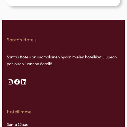
k
ä
s
i
t
t
e
l
Santa’s Hotels
y
n
l
u
Santa’s Hotels on suomalainen hyvän mielen hotelliketju upean
p
pohjoisen luonnon äärellä.
a
*
Instagram
Facebook
LinkedIn
Hotellimme
Santa Claus