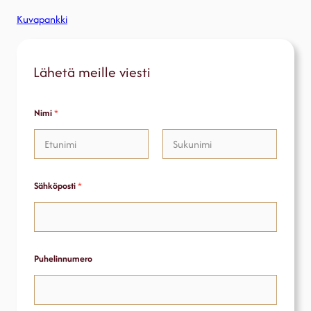
Kuvapankki
Lähetä meille viesti
*
Nimi
*
H
o
t
e
l
First
Last
l
i
Sähköposti
*
*
Puhelinnumero