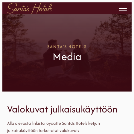
Siirry
sisältöön
SANTA’S HOTELS
Media
Valokuvat julkaisukäyttöön
Alla olevasta linkistä löydätte Santa’s Hotels ketjun
julkaisukäyttöön tarkoitetut valokuvat: