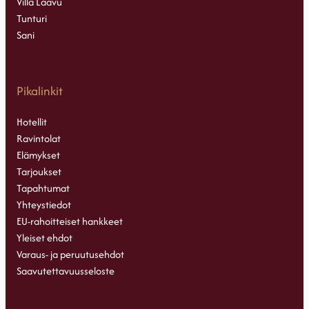
Villa Laavu
Tunturi
Sani
Pikalinkit
Hotellit
Ravintolat
Elämykset
Tarjoukset
Tapahtumat
Yhteystiedot
EU-rahoitteiset hankkeet
Yleiset ehdot
Varaus- ja peruutusehdot
Saavutettavuusseloste