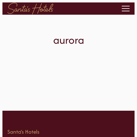
Siirry
sisältöön
aurora
Santa’s Hotels