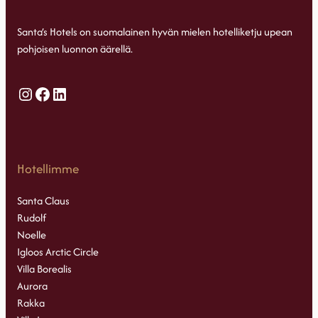
Santa’s Hotels on suomalainen hyvän mielen hotelliketju upean
pohjoisen luonnon äärellä.
Instagram
Facebook
LinkedIn
Hotellimme
Santa Claus
Rudolf
Noelle
Igloos Arctic Circle
Villa Borealis
Aurora
Rakka