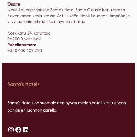
Osoite
Nook Lounge sijaitsee Santa’s Hotel Santa Clausin katutasossa
Rovaniemen keskustassa. Astu sisään Nook Loungen lämpöön ja
viivy juuri niin pitkään kuin hyvältä tuntuu.
Koskikatu 14, katutaso
96200 Rovaniemi
Puhelinnumero
+358 400 102 220
Santa's Hotels
Santa’s Hotels on suomalainen hyvän mielen hotelliketju upean
pohjoisen luonnon äärellä.
Instagram
Facebook
LinkedIn