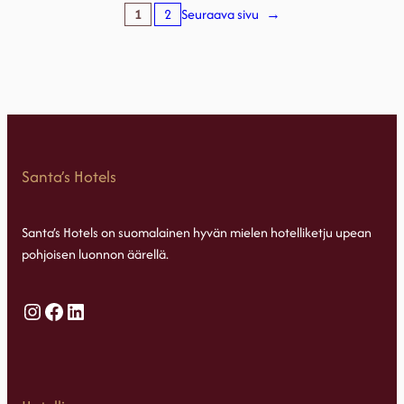
1
2
Seuraava sivu
→
Santa’s Hotels
Santa’s Hotels on suomalainen hyvän mielen hotelliketju upean
pohjoisen luonnon äärellä.
Instagram
Facebook
LinkedIn