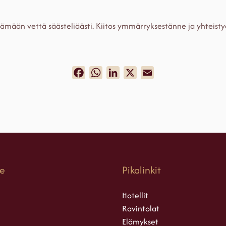
ämään vettä säästeliäästi. Kiitos ymmärryksestänne ja yhteisty
Facebook
WhatsApp
LinkedIn
X
Email
e
Pikalinkit
Hotellit
Ravintolat
Elämykset