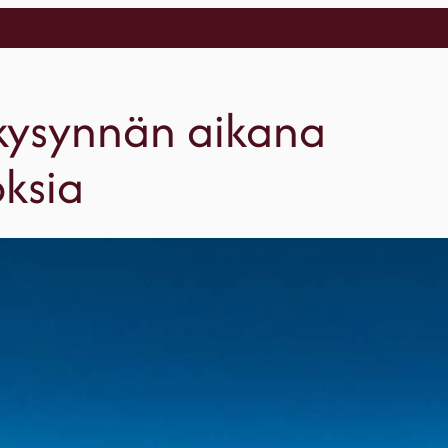
n kysynnän aikana
oksia