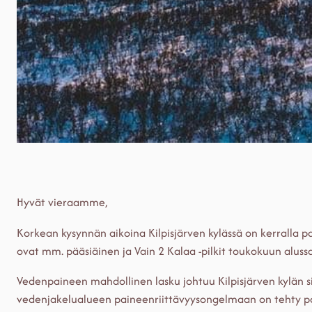
Hyvät vieraamme,
Korkean kysynnän aikoina Kilpisjärven kylässä on kerralla pa
ovat mm. pääsiäinen ja Vain 2 Kalaa -pilkit toukokuun alussa
Vedenpaineen mahdollinen lasku johtuu Kilpisjärven kylän s
vedenjakelualueen paineenriittävyysongelmaan on tehty par