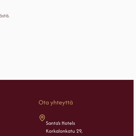
östä.
Ota yhteyttä
Santa’s Hotels
Korkalonkatu 29,