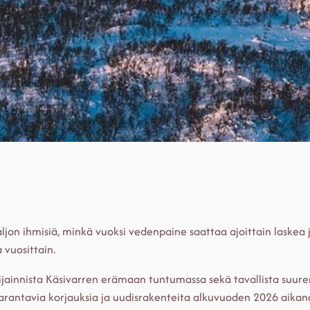
ljon ihmisiä, minkä vuoksi vedenpaine saattaa ajoittain laskea 
 vuosittain.
ijainnista Käsivarren erämaan tuntumassa sekä tavallista suur
antavia korjauksia ja uudisrakenteita alkuvuoden 2026 aikana