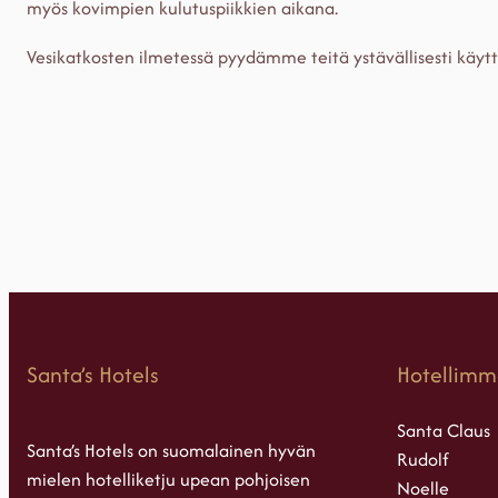
myös kovimpien kulutuspiikkien aikana.
Vesikatkosten ilmetessä pyydämme teitä ystävällisesti käytt
Santa’s Hotels
Hotellimm
Santa Claus
Santa’s Hotels on suomalainen hyvän
Rudolf
mielen hotelliketju upean pohjoisen
Noelle