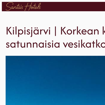
Siirry
sisältöön
Kilpisjärvi | Korkea
satunnaisia vesikatk