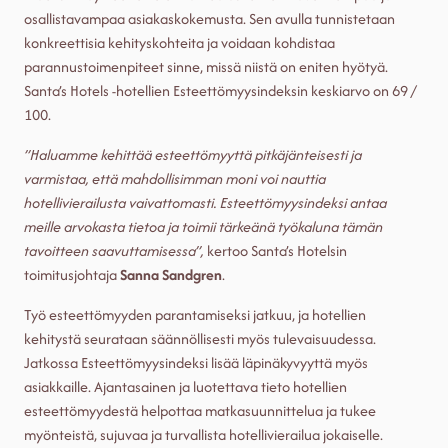
osallistavampaa asiakaskokemusta. Sen avulla tunnistetaan
konkreettisia kehityskohteita ja voidaan kohdistaa
parannustoimenpiteet sinne, missä niistä on eniten hyötyä.
Santa’s Hotels -hotellien Esteettömyysindeksin keskiarvo on 69 /
100.
”Haluamme kehittää esteettömyyttä pitkäjänteisesti ja
varmistaa, että mahdollisimman moni voi nauttia
hotellivierailusta vaivattomasti. Esteettömyysindeksi antaa
meille arvokasta tietoa ja toimii tärkeänä työkaluna tämän
tavoitteen saavuttamisessa”,
kertoo Santa’s Hotelsin
toimitusjohtaja
Sanna Sandgren
.
Työ esteettömyyden parantamiseksi jatkuu, ja hotellien
kehitystä seurataan säännöllisesti myös tulevaisuudessa.
Jatkossa Esteettömyysindeksi lisää läpinäkyvyyttä myös
asiakkaille. Ajantasainen ja luotettava tieto hotellien
esteettömyydestä helpottaa matkasuunnittelua ja tukee
myönteistä, sujuvaa ja turvallista hotellivierailua jokaiselle.