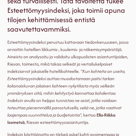
sekä turvallisesti. Tätä tavoitetta tukee
Esteettömyysindeksi, joka toimii apuna
tilojen kehittämisessä entistä
saavutettavammiksi.
Esteettömyysindeksi perustuu kattavaan tiedonkeruuseen, jossa
arvioitiin hotellien liikkumis-, kuulemis- ja näkemisympäristöjä.
Aineisto on analysoitu ja validoitu ulkopuolisten asiantuntijoiden,
Riesan, toimesta, mikä takaa selkeät ja vertailukelpoiset
indeksiarvot jokaiselle hotellikohteelle.
”Kun kohteita on useita,
Esteettömyysindeksi auttaa muodostamaan paitsi tarkan
kokonaiskuvan jokaisen kohteen nykytilasta myös selkeän
ymmärryksen siitä, mihin kehitystyö kannattaa kohdentaa.
Indeksin avulla on helppo tunnistaa ne asiat, jotka voidaan
toteuttaa pienemmällä panostuksella, sekä ne, jotka vaativat
laajempaa suunnittelua ja budjetointia”,
kertoo
Ella-Riikka
Isometsä
, Riesan esteettömyysasiantuntija.
Indeksin käyttöönotto on tärkeä askel kohti avoimempaa ja