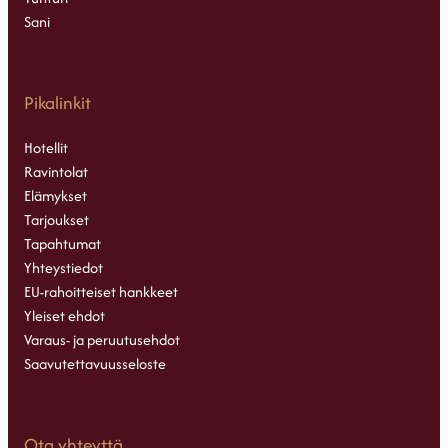
Sani
Pikalinkit
Hotellit
Ravintolat
Elämykset
Tarjoukset
Tapahtumat
Yhteystiedot
EU-rahoitteiset hankkeet
Yleiset ehdot
Varaus- ja peruutusehdot
Saavutettavuusseloste
Ota yhteyttä