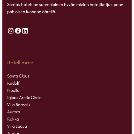
Santa’s Hotels on suomalainen hyvän mielen hotelliketju upean
pohjoisen luonnon äärellä.
Instagram
Facebook
LinkedIn
Hotellimme
Santa Claus
Rudolf
Noelle
Igloos Arctic Circle
Villa Borealis
Aurora
Rakka
Villa Laavu
Tunturi