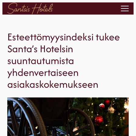
Siirry
sisältöön
Esteettömyysindeksi tukee
Santa’s Hotelsin
suuntautumista
yhdenvertaiseen
asiakaskokemukseen