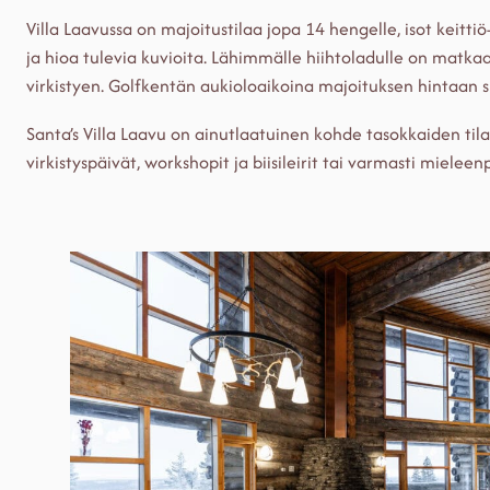
Villa Laavussa on majoitustilaa jopa 14 hengelle, isot keittiö-
ja hioa tulevia kuvioita. Lähimmälle hiihtoladulle on matk
virkistyen. Golfkentän aukioloaikoina majoituksen hintaan sis
Santa’s Villa Laavu on ainutlaatuinen kohde tasokkaiden tilai
virkistyspäivät, workshopit ja biisileirit tai varmasti miele