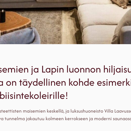
semien ja Lapin luonnon hilja
a on täydellinen kohde esimerk
biisintekoleirille!
eettisten maisemien keskellä, ja luksushuoneisto Villa Laavussa
suva tunnelma jakautuu kolmeen kerrokseen ja moderni saunaos