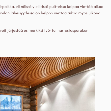
spaikka, eli näissä ylellisissä puitteissa kelpaa viettää aikaa
 huvilan läheisyydessä on helppo viettää aikaa myös ulkona
voit järjestää esimerkiksi työ- tai harrastusporukan