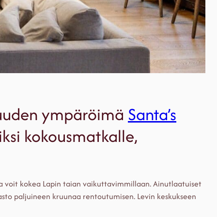
isuuden ympäröimä
Santa’s
iksi kokousmatkalle,
 voit kokea Lapin taian vaikuttavimmillaan. Ainutlaatuiset
asto paljuineen kruunaa rentoutumisen. Levin keskukseen