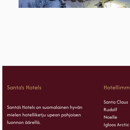
Santa’s Hotels
Hotellimm
Santa Claus
Santa’s Hotels on suomalainen hyvän
Rudolf
mielen hotelliketju upean pohjoisen
Noelle
luonnon äärellä.
Igloos Arctic