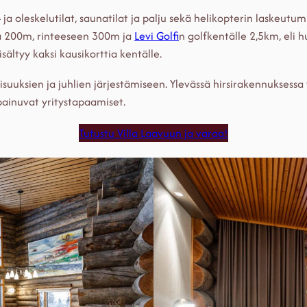
 ja oleskelutilat, saunatilat ja palju sekä helikopterin laskeutumi
aa 200m, rinteeseen 300m ja
Levi Golf
in golfkentälle 2,5km, eli
ältyy kaksi kausikorttia kentälle.
suuksien ja juhlien järjestämiseen. Ylevässä hirsirakennuksessa 
enpainuvat yritystapaamiset.
Tutustu Villa Laavuun ja varaa!