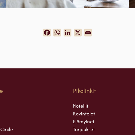
Facebook
WhatsApp
LinkedIn
X
Email
e
Pikalinkit
Hotellit
Ravintolat
Elämykset
 Circle
Tarjoukset