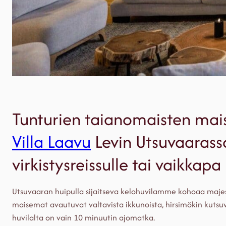
Tunturien taianomaisten mai
Villa Laavu
Levin Utsuvaarass
virkistysreissulle tai vaikkapa 
Utsuvaaran huipulla sijaitseva kelohuvilamme kohoaa majest
maisemat avautuvat valtavista ikkunoista, hirsimökin kut
huvilalta on vain 10 minuutin ajomatka.