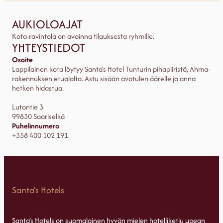
AUKIOLOAJAT
Kota-ravintola on avoinna tilauksesta ryhmille.
YHTEYSTIEDOT
Osoite
Lappilainen kota löytyy Santa’s Hotel Tunturin pihapiiristä, Ahma-
rakennuksen etualalta. Astu sisään avotulen äärelle ja anna
hetken hidastua.
Lutontie 3
99830 Saariselkä
Puhelinnumero
+358 400 102 191
Santa's Hotels
Santa’s Hotels on suomalainen hyvän mielen hotelliketju upean