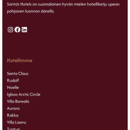
Santa’s Hotels on suomalainen hyvän mielen hotelliketju upean
pohjoisen luonnon äärellä.
Instagram
Facebook
LinkedIn
Hotellimme
Santa Claus
Rudolf
Noelle
Igloos Arctic Circle
Villa Borealis
Aurora
Rakka
Villa Laavu
Tunturi