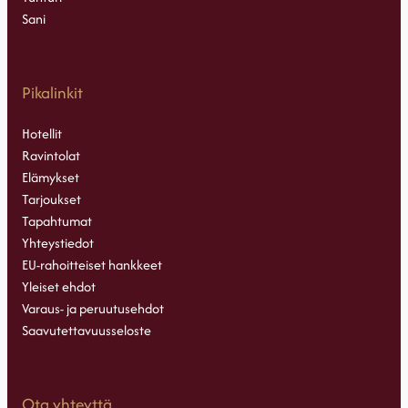
Sani
Pikalinkit
Hotellit
Ravintolat
Elämykset
Tarjoukset
Tapahtumat
Yhteystiedot
EU-rahoitteiset hankkeet
Yleiset ehdot
Varaus- ja peruutusehdot
Saavutettavuusseloste
Ota yhteyttä