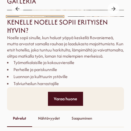
GALLERIA
KENELLE NOELLE SOPII ERITYISEN
HYVIN?
Noelle sopii sinulle, kun haluat yöpyä keskellä Rovaniemeä,
mutta arvostat samalla rauhaa ja laadukasta majoittumista. Kun
etsit hotellia, joka tuntuu harkitulta, lämpimältä ja vaivattomalta,
olitpa matkalla työn, loman tai molempien merkeissä.
Työmatkalaisille ja kokousvieraille
Perheille ja pariskunnille
Luonnon ja kulttuurin ystäville
Talviurheilun harrastajille
Varaa huone
Palvelut
Nähtävyydet
Saapuminen