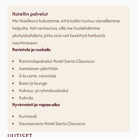
Hotellin palvelut
Me Noellessa haluamme, että kaikki tuntuu vieraillemme
helpolta. Voit rentoutua, sillä me huolehdimme
yksityiskohdista, jotta sinä voit keskittyä hetkestä
nauttimiseen.
Ravintola ja ruokailu
Ravintolapalvelut Hotel Santa Clausissa:
Aamiainen päivittäin
À la carte -ravintola
Baari ja lounge
Kokous- ja ryhmäruokailut
Kahvila
Hyvinvointi ja vapaa-aika
Kuntosali
Saunaosasto Hotel Santa Clausissa
UUTISET