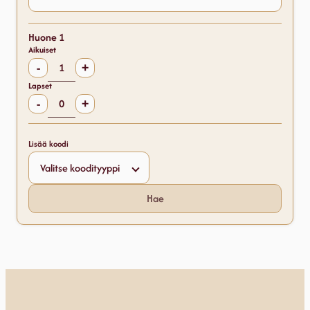
Huone 1
Aikuiset
-
+
Lapset
-
+
Lisää koodi
Hae