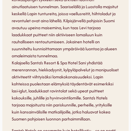
ainutlaatuisen tunnelman. Saariselällä ja Luostolla majoitut
keskellä Lapin tuntureita, joissa vaellusreitit, hiihtoladut ja
revontulet ovat aina lähellä. Kilpisjärvellä pohjoisin Suomi
avautuu upeina maisemina, kun taas Levi tarjoaa
laadukkaat puitteet niin aktiiviseen lomailuun kuin
rauhalliseen rentoutumiseen. Jokainen hotelli on
suunniteltu kunnioittamaan ympäröivää luontoa ja alueen
omaleimaista tunnelmaa.
Kalajoella Santa’s Resort & Spa Hotel Sani yhdistää
merenrannan, hiekkadyynit, kylpyläpalvelut ja monipuoliset
aktiviteetit viihtyisäksi lomakokonaisuudeksi. Lapin
kohteissa puolestaan elämyksiä täydentävät esimerkiksi
lasi-iglut, laadukkaat ravintolat sekä upeat puitteet
kokouksille, juhlille ja hyvinvointilomille. Santa’s Hotels
tarjoaa majoitusta niin pariskunnille, perheille, yrityksille
kuin kansainvälisille matkailijoille, jotka haluavat kokea
Suomen pohjoisen luonnon parhaimmillaan.
Santa’s Hotels on enemmän kuin hotelliketju – se on portti