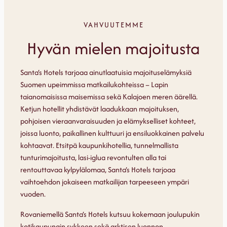
VAHVUUTEMME
Hyvän mielen majoitusta
Santa’s Hotels tarjoaa ainutlaatuisia majoituselämyksiä
Suomen upeimmissa matkailukohteissa – Lapin
taianomaisissa maisemissa sekä Kalajoen meren äärellä.
Ketjun hotellit yhdistävät laadukkaan majoituksen,
pohjoisen vieraanvaraisuuden ja elämykselliset kohteet,
joissa luonto, paikallinen kulttuuri ja ensiluokkainen palvelu
kohtaavat. Etsitpä kaupunkihotellia, tunnelmallista
tunturimajoitusta, lasi-iglua revontulten alla tai
rentouttavaa kylpylälomaa, Santa’s Hotels tarjoaa
vaihtoehdon jokaiseen matkailijan tarpeeseen ympäri
vuoden.
Rovaniemellä Santa’s Hotels kutsuu kokemaan joulupukin
kotikaupungin sykkeen sekä arktisen luonnon