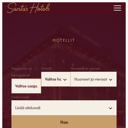
Siirry
sisältöön
HOTELLIT
Valitse hotellisi
Saapumis- ja
Hotelli
Huoneet ja vieraat
lähtöpäivät
Huoneet ja vieraat
Lisää koodi
Lisää alekoodi
Hae