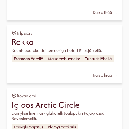
Katso lisää →
Kilpisjärvi
Rakka
Kaunis puurakenteinen design-hotelli Kilpisjärvellä.
Erämaan äärellä
Maisemahuoneita
Tunturit lähellä
Katso lisää →
Rovaniemi
Igloos Arctic Circle
Elämyksellinen lasi-igluhotelli Joulupukin Pajakylässä
Rovaniemellä.
Lasi-iglumajoitus
Elämysmatkailu