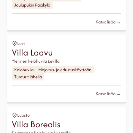
Joulupukin Pajakylä
Katso lisää →
Levi
Villa Laavu
Ylellinen kelohuvila Levillä.
Kelohuvila
Majoitus- ja edustuskäyttöön
Tunturit lähellä
Katso lisää →
Luosto
Villa Borealis
Perinteinen kelohuvila Luostolla.