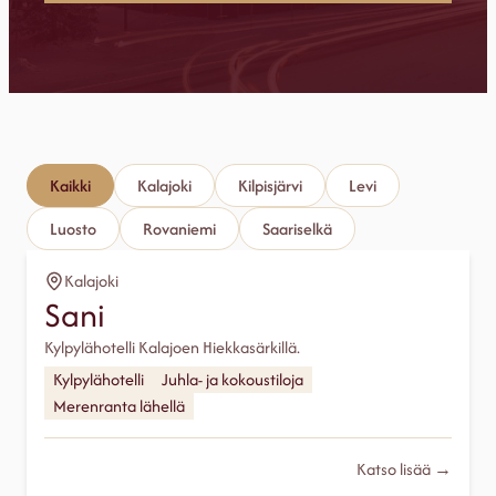
Kaikki
Kalajoki
Kilpisjärvi
Levi
Luosto
Rovaniemi
Saariselkä
Kalajoki
Sani
Kylpylähotelli Kalajoen Hiekkasärkillä.
Kylpylähotelli
Juhla- ja kokoustiloja
Merenranta lähellä
Katso lisää →