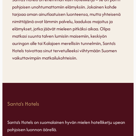
pohjoisen unohtumattomiin elämyksiin. Jokainen kohde
tarjoaa oman ainutlaatuisen luonteensa, mutta yhteisenä
nimittäjänä ovat lämmin palvelu, laadukas majoitus ja
elämykset, jotka jäävät mieleen pitkäksi aikaa. Olipa
matkasi suunta talven lumisiin maisemiin, keskiyön
auringon alle tai Kalajoen merellisiin tunnelmiin, Santa’s
Hotels toivottaa sinut tervetulleeksi viihtymään Suomen
vaikuttavimpiin matkailukohteisiin.
Santa’s Hotels
Santa’s Hotels on suomalainen hyvän mielen hotelliketju upean
pohjoisen luonnon äärellä.