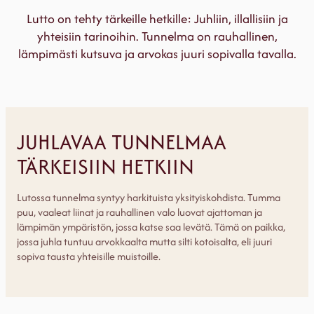
Lutto on tehty tärkeille hetkille: Juhliin, illallisiin ja
yhteisiin tarinoihin. Tunnelma on rauhallinen,
lämpimästi kutsuva ja arvokas juuri sopivalla tavalla.
JUHLAVAA TUNNELMAA
TÄRKEISIIN HETKIIN
Lutossa tunnelma syntyy harkituista yksityiskohdista. Tumma
puu, vaaleat liinat ja rauhallinen valo luovat ajattoman ja
lämpimän ympäristön, jossa katse saa levätä. Tämä on paikka,
jossa juhla tuntuu arvokkaalta mutta silti kotoisalta, eli juuri
sopiva tausta yhteisille muistoille.