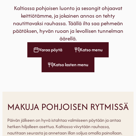
Kaltiossa pohjoisen luonto ja sesongit ohjaavat
keittiötämme, ja jokainen annos on tehty
nautittavaksi rauhassa. Täällä ilta saa pehmeän
päätöksen, hyvän ruoan ja levollisen tunnelman
äärellä.
Varaa pöytä
Katso menu
Katso lasten menu
MAKUJA POHJOISEN RYTMISSÄ
Päivän jälkeen on hyvä istahtaa valmiiseen pöytään ja antaa
hetken hiljalleen asettua. Kaltiossa viivytään rauhassa,
nautitaan seurasta ja annetaan illan soljua omalla painollaan.