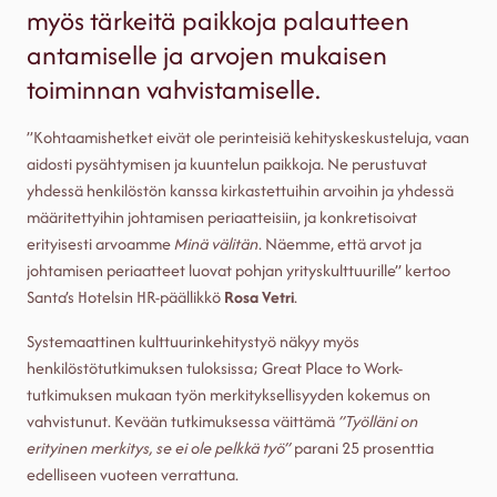
myös tärkeitä paikkoja palautteen
antamiselle ja arvojen mukaisen
toiminnan vahvistamiselle.
”Kohtaamishetket eivät ole perinteisiä kehityskeskusteluja, vaan
aidosti pysähtymisen ja kuuntelun paikkoja. Ne perustuvat
yhdessä henkilöstön kanssa kirkastettuihin arvoihin ja yhdessä
määritettyihin johtamisen periaatteisiin, ja konkretisoivat
erityisesti arvoamme
Minä välitän
. Näemme, että arvot ja
johtamisen periaatteet luovat pohjan yrityskulttuurille” kertoo
Santa’s Hotelsin HR-päällikkö
Rosa Vetri
.
Systemaattinen kulttuurinkehitystyö näkyy myös
henkilöstötutkimuksen tuloksissa; Great Place to Work-
tutkimuksen mukaan työn merkityksellisyyden kokemus on
vahvistunut. Kevään tutkimuksessa väittämä
”Työlläni on
erityinen merkitys, se ei ole pelkkä työ”
parani 25 prosenttia
edelliseen vuoteen verrattuna.