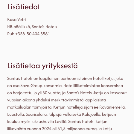
Lisätiedot
Rosa Vetri
HR-päällikkö, Santa’s Hotels
Puh +358 50 404 3561
Lisätietoa yrityksestä
Santa’s Hotels on lappilainen perheomisteinen hotelliketju, joka
on osa Sava-Group-konsernia. Hotelliliiketoimintaa konsernissa
on harjoitettu jo yli 30 vuotta, ja Santa’s Hotels -ketju on kasvanut
vuosien aikana yhdeksi merkittävimmistä lappilaisista
matkailualan toimijoista. Ketjun hotelleja sijaitsee Rovaniemellä,
Luostolla, Saariselällä, Kilpisjärvellä sekä Kalajoella, ketjuun
kuuluu myös luksushuvila Levillä. Santa’s Hotels -ketjun
liikevaihto vuonna 2024 oli 31,5 miljoonaa euroa, ja ketju