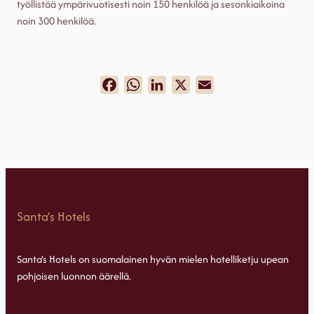
työllistää ympärivuotisesti noin 150 henkilöä ja sesonkiaikoina
noin 300 henkilöä.
Facebook
WhatsApp
LinkedIn
X
Email
Santa’s Hotels
Santa’s Hotels on suomalainen hyvän mielen hotelliketju upean
pohjoisen luonnon äärellä.