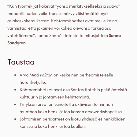
”Kun työntekijät kokevat työnsä merkitykselliseksi ja saavat
mahdollisuuden vaikuttaa, se näkyy väistämättä myös
asiakaskokemuksessa. Kohtaamishetket ovat meille keino
varmistaa, että jokainen voi kokea olevansa tärkeä osa
yhteisöämme”, sanoo Santa’s Hotelsin toimitusjohtaja
Sanna
Sandgren
.
Taustaa
Arvo
Minä välitän
on keskeinen perheomisteiselle
hotelliketjulle.
Kohtaamishetket ovat osa Santa’s Hotelsin pitkäjänteistä
kulttuurin ja johtamisen kehittämistä.
Yrityksen arvot on sanoitettu aktiivisen toiminnan
muotoon koko henkilöstön kanssa arvoworkshopeissa.
Johtamisen periaatteet on luotu yhdessä esihenkilöiden
kanssa ja koko henkilöstöä kuullen.