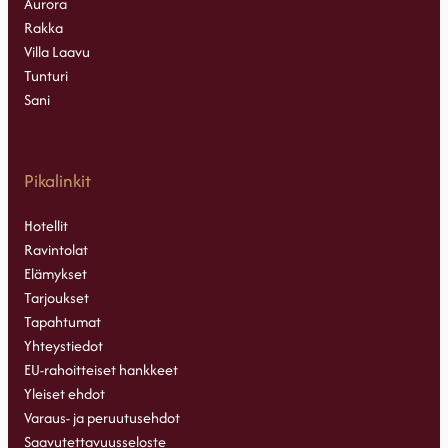
Aurora
Rakka
Villa Laavu
Tunturi
Sani
Pikalinkit
Hotellit
Ravintolat
Elämykset
Tarjoukset
Tapahtumat
Yhteystiedot
EU-rahoitteiset hankkeet
Yleiset ehdot
Varaus- ja peruutusehdot
Saavutettavuusseloste