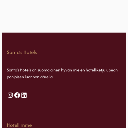
Santa’s Hotels
Santa’s Hotels on suomalainen hyvän mielen hotelliketju upean
pohjoisen luonnon äärellä.
Instagram
Facebook
LinkedIn
Hotellimme