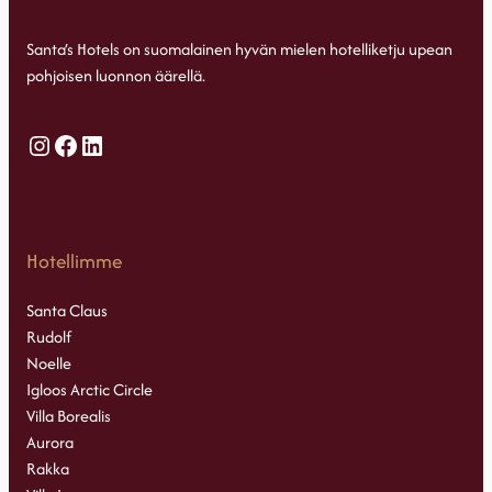
Santa’s Hotels on suomalainen hyvän mielen hotelliketju upean
pohjoisen luonnon äärellä.
Instagram
Facebook
LinkedIn
Hotellimme
Santa Claus
Rudolf
Noelle
Igloos Arctic Circle
Villa Borealis
Aurora
Rakka