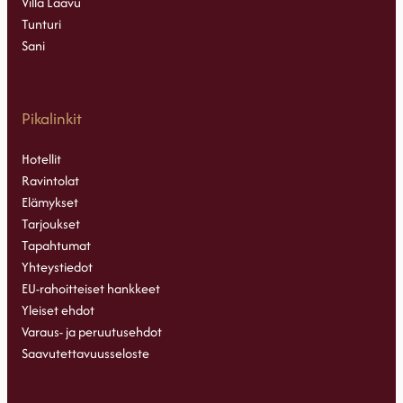
Villa Laavu
Tunturi
Sani
Pikalinkit
Hotellit
Ravintolat
Elämykset
Tarjoukset
Tapahtumat
Yhteystiedot
EU-rahoitteiset hankkeet
Yleiset ehdot
Varaus- ja peruutusehdot
Saavutettavuusseloste