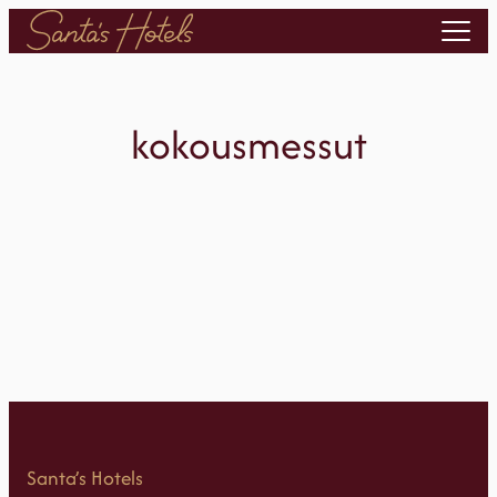
Siirry
sisältöön
kokousmessut
Santa’s Hotels