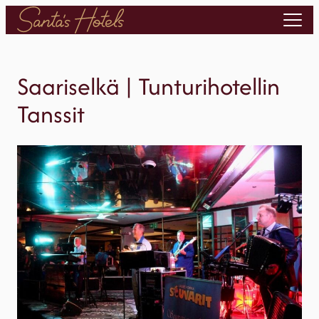
Siirry
sisältöön
Saariselkä | Tunturihotellin
Tanssit