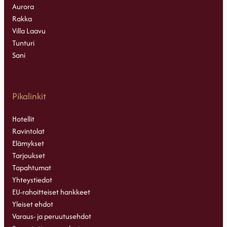
Aurora
Rakka
Villa Laavu
Tunturi
Sani
Pikalinkit
Hotellit
Ravintolat
Elämykset
Tarjoukset
Tapahtumat
Yhteystiedot
EU-rahoitteiset hankkeet
Yleiset ehdot
Varaus- ja peruutusehdot