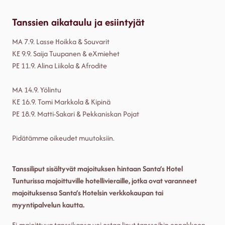
Tanssien aikataulu ja esiintyjät
MA 7.9. Lasse Hoikka & Souvarit
KE 9.9. Saija Tuupanen & eXmiehet
PE 11.9. Alina Liikola & Afrodite
MA 14.9. Yölintu
KE 16.9. Tomi Markkola & Kipinä
PE 18.9. Matti-Sakari & Pekkaniskan Pojat
Pidätämme oikeudet muutoksiin.
Tanssiliput sisältyvät majoituksen hintaan Santa’s Hotel
Tunturissa majoittuville hotellivieraille, jotka ovat varanneet
majoituksensa Santa’s Hotelsin verkkokaupan tai
myyntipalvelun kautta.
Ei-majoittuva tanssikansa voi ostaa liput tansseihin ennakkoon