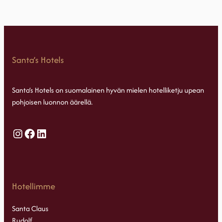
Santa’s Hotels
Santa’s Hotels on suomalainen hyvän mielen hotelliketju upean
pohjoisen luonnon äärellä.
Instagram
Facebook
LinkedIn
Hotellimme
Santa Claus
Rudolf