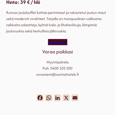
Hinta: 39 € / hlö
Runsas joulubuffet kattaa perinteiset ja rakastetut joulun maut
sekä modernit vivahteet. Tarjolla on monipuolinen valikoima
raikkaita salaatteja, kylmiä kala- ja lihaherkkuja, lämpimiä
jouluruokia sekä herkullisia jälkiruokia.
Katso menu
Varaa paikkasi
Myyntipalvelu
Puh. 0400 102 200
rovaniemi@santashotels.fi
Facebook
WhatsApp
LinkedIn
X
Email