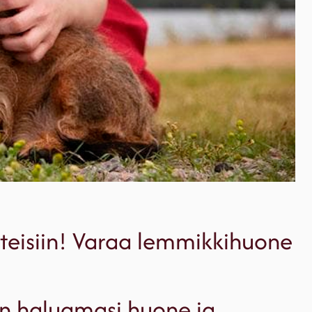
ohteisiin! Varaa lemmikkihuone
en haluamasi huone ja