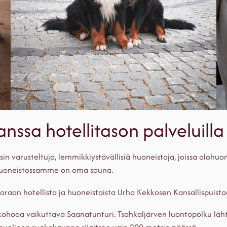
ssa hotellitason palveluilla
ysin varusteltuja, lemmikkiystävällisiä huoneistoja, joissa olohuo
a huoneistossamme on oma sauna.
oraan hotellista ja huoneistoista Urho Kekkosen Kansallispuiston
ohoaa vaikuttava Saanatunturi. Tsahkaljärven luontopolku läh