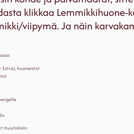
dasta klikkaa Lemmikkihuone-ko
kki/viipymä. Ja näin karvaka
issa:
 Extra), huoneistot
tot
engelle
glu
t muutoksiin.