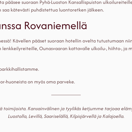
ista pääsee suoraan Pyhä-Luoston Kansallispuiston ulkoilureiteil
kin saa kätevästi puhdistettua luontoretken jälkeen.
nssa Rovaniemellä
ssä! Kävellen pääset suoraan hotellin ovelta tutustumaan niin 
en lenkkeilyreiteille, Ounasvaaran kattavalle ulkoilu-, hiihto-, 
parkkihallistamme.
ior-huoneista on myös oma parveke.
 toimijoista. Kansainvälinen ja tyylikäs ketjumme tarjoaa elämy
Luostolla, Levillä, Saariselällä, Kilpisjärvellä ja Kalajoella.