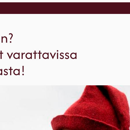
in?
 varattavissa
sta!