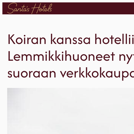
Siirry
sisältöön
Koiran kanssa hotelli
Lemmikkihuoneet nyt
suoraan verkkokaupa