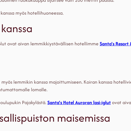
puolinen ruokakauppa sijaitsee vain 200 metrin päässä.
n kanssa myös hotellihuoneessa.
 kanssa
olut ovat aivan lemmikkiystävällisen hotellimme
Santa’s Resort 
ti myös lemmikin kanssa majoittumiseen. Koiran kanssa hotelliv
htumattomalle lomalle.
Joulupukin Pajakylästä.
Santa’s Hotel Auroran lasi-iglut
ovat aiva
allispuiston maisemissa