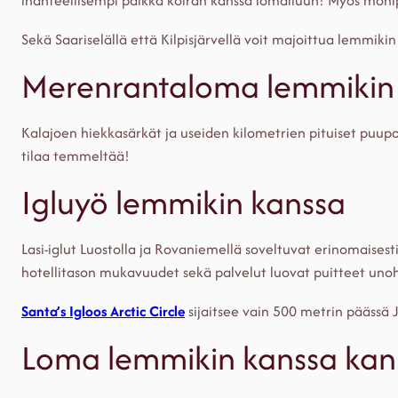
ihanteellisempi paikka koiran kanssa lomailuun! Myös moni
Sekä Saariselällä että Kilpisjärvellä voit majoittua lemmiki
Merenrantaloma lemmikin
Kalajoen hiekkasärkät ja useiden kilometrien pituiset puup
tilaa temmeltää!
Igluyö lemmikin kanssa
Lasi-iglut Luostolla ja Rovaniemellä soveltuvat erinomaises
hotellitason mukavuudet sekä palvelut luovat puitteet uno
Santa’s Igloos Arctic Circle
sijaitsee vain 500 metrin päässä 
Loma lemmikin kanssa kans