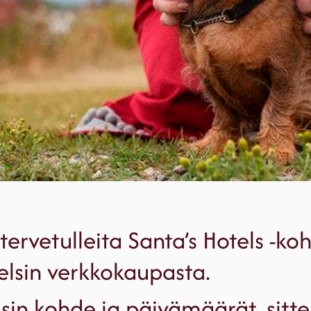
tervetulleita Santa’s Hotels -k
elsin verkkokaupasta.
nsin kohde ja päivämäärät, sitt