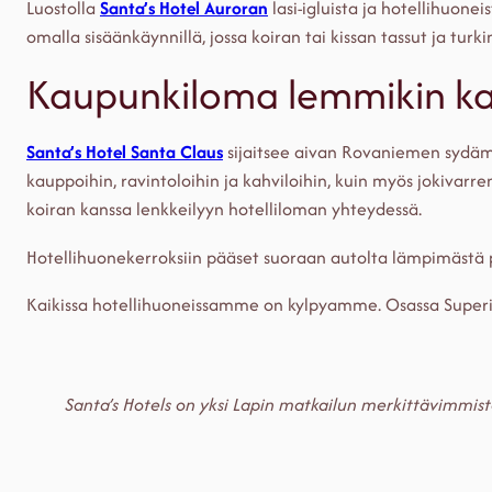
Luostolla
Santa’s Hotel Auroran
lasi-igluista ja hotellihuone
omalla sisäänkäynnillä, jossa koiran tai kissan tassut ja tur
Kaupunkiloma lemmikin ka
Santa’s Hotel Santa Claus
sijaitsee aivan Rovaniemen sydäme
kauppoihin, ravintoloihin ja kahviloihin, kuin myös jokivarr
koiran kanssa lenkkeilyyn hotelliloman yhteydessä.
Hotellihuonekerroksiin pääset suoraan autolta lämpimästä 
Kaikissa hotellihuoneissamme on kylpyamme. Osassa Super
Santa’s Hotels on yksi Lapin matkailun merkittävimmistä