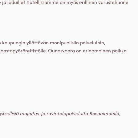
le ja laduille! Hotellissamme on myös erillinen varustehuone
kaupungin yllättävän monipuolisiin palveluihin,
ja maastopyöräreitistölle. Ounasvaara on erinomainen paikka
ksellisiä majoitus- ja ravintolapalveluita Rovaniemellä,