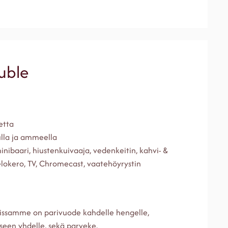
uble
etta
lla ja ammeella
 minibaari, hiustenkuivaaja, vedenkeitin, kahvi- &
elokero, TV, Chromecast, vaatehöyrystin
issamme on parivuode kahdelle hengelle,
seen yhdelle, sekä parveke.