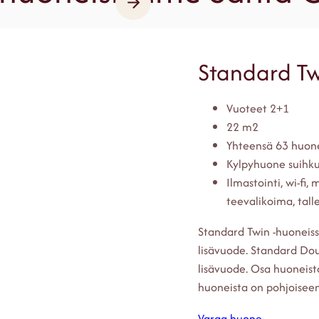
Standard Tw
Vuoteet 2+1
22 m2
Yhteensä 63 huon
Kylpyhuone suihku
Ilmastointi, wi-fi,
teevalikoima, tall
Standard Twin -huoneiss
lisävuode. Standard Do
lisävuode. Osa huoneista
huoneista on pohjoiseen 
Varaa huone