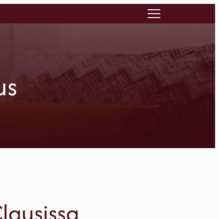
us
lausissa