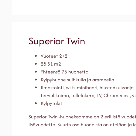
Superior Twin
Vuoteet 2+2
28-31 m2
Yhteensä 73 huonetta
Kylpyhuone suihkulla ja ammeella
Ilmastointi, wi-fi, minibaari, hiustenkuivaaja,
teevalikoima, tallelokero, TV, Chromecast, 
Kylpytakit
Superior Twin -huoneissamme on 2 erillistä vuodet
lisävuodetta. Suurin osa huoneista on etelään ja l