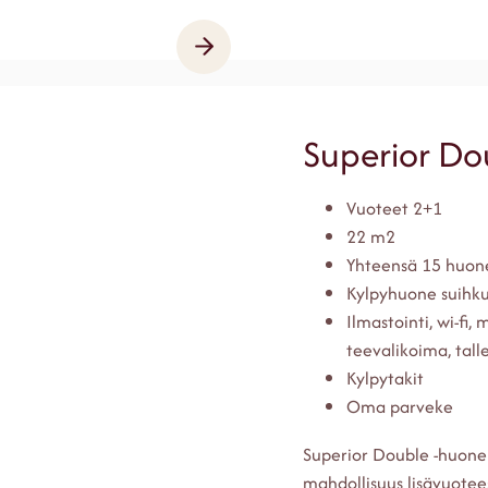
Superior Do
Vuoteet 2+1
22 m2
Yhteensä 15 huon
Kylpyhuone suihku
Ilmastointi, wi-fi,
teevalikoima, tall
Kylpytakit
Oma parveke
Superior Double -huone
mahdollisuus lisävuotee