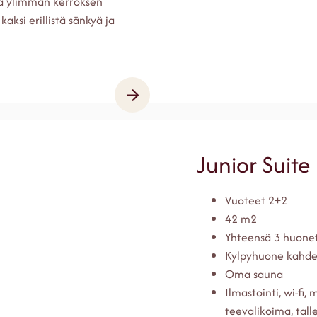
ä ylimmän kerroksen
aksi erillistä sänkyä ja
Junior Suite
Vuoteet 2+2
42 m2
Yhteensä 3 huone
Kylpyhuone kahdel
Oma sauna
Ilmastointi, wi-fi,
teevalikoima, tall