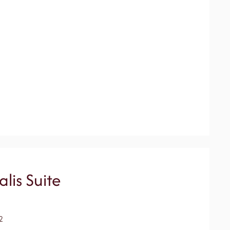
lis Suite
2