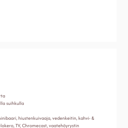
tta
la suihkulla
 minibaari, hiustenkuivaaja, vedenkeitin, kahvi- &
elokero, TV, Chromecast, vaatehöyrystin