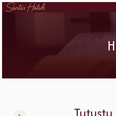
Siirry
sisältöön
H
Tutustu