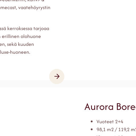
romecast, vaatehöyrystin
sä kerroksessa tarjoaa
n erillinen olohuone
teen, sekä kuuden
eluxe-huoneen.
Aurora Borea
Vuoteet 2+4
98,1 m2 / 119,2 m