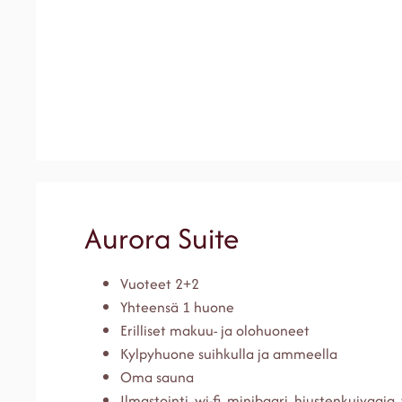
Aurora Suite
Vuoteet 2+2
Yhteensä 1 huone
Erilliset makuu- ja olohuoneet
Kylpyhuone suihkulla ja ammeella
Oma sauna
Ilmastointi, wi-fi, minibaari, hiustenkuivaaja,