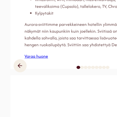
teevalikoima (Cupsolo), tallelokero, TV, Ch
Kylpytakit
Aurora-sviittimme parvekkeineen hotellin ylimmäs
näkymät niin kaupunkiin kuin joellekin. Sviitissä o
kahdella sohvalla, joista saa tarvittaessa lisävuo
hengen ruokailupöytä. Sviittiin saa yhdistettyä D
Varaa huone