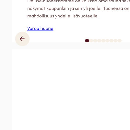
Deluxe-huoneissamme on kaikissa oma sauna sek
näkymät kaupunkiin ja sen yli joelle. Huoneissa on k
mahdollisuus yhdelle lisävuoteelle.
Varaa huone