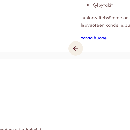
Kylpytakit
Juniorsviiteissämme on
lisävuoteen kahdelle. Ju
Varaa huone
 vedenkeitin, kahvi- &