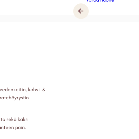
 vedenkeitin, kahvi- &
vaatehöyrystin
ta sekä kaksi
änteen päin.