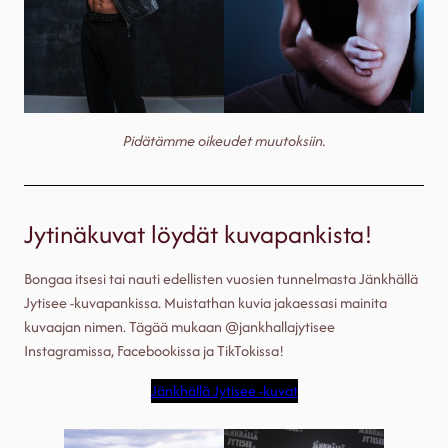
Pidätämme oikeudet muutoksiin.
Jytinäkuvat löydät kuvapankista!
Bongaa itsesi tai nauti edellisten vuosien tunnelmasta Jänkhällä
Jytisee -kuvapankissa. Muistathan kuvia jakaessasi mainita
kuvaajan nimen. Tägää mukaan @jankhallajytisee
Instagramissa, Facebookissa ja TikTokissa!
Jänkhällä Jytisee -kuvat