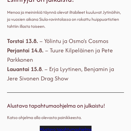
Menoa ja meininkiä täynnä olevat iltabileet kuuluvat Jytinöihin,
ja vuosien aikana Siula-ravintolassa on rokattu huippuartistien
tahtiin illasta toiseen.
Torstai 13.8.
– Yölintu ja Osmo’s Cosmos
Perjantai
14.8.
– Tuure Kilpeläinen ja Pete
Parkkonen
Lauantai 15.8
. – Erja Lyytinen, Benjamin ja
Jere Sivonen Drag Show
Alustava tapahtumaohjelma on julkaistu!
Katso ohjelma alla olevasta painikkeesta.
Alustava tapahtumaohjelma