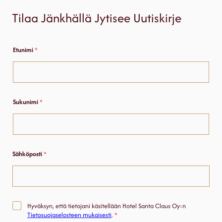
Tilaa Jänkhällä Jytisee Uutiskirje
Etunimi
*
Sukunimi
*
Sähköposti
*
E
M
Hyväksyn, että tietojani käsitellään Hotel Santa Claus Oy:n
t
a
Tietosuojaselosteen mukaisesti
.
*
u