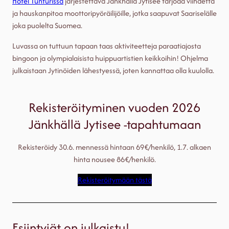
Hotel Tunturissa
järjestettävä Jänkhällä Jytisee tarjoaa viihdettä
ja hauskanpitoa moottoripyöräilijöille, jotka saapuvat Saariselälle
joka puolelta Suomea.
Luvassa on tuttuun tapaan taas aktiviteetteja paraatiajosta
bingoon ja olympialaisista huippuartistien keikkoihin! Ohjelma
julkaistaan Jytinöiden lähestyessä, joten kannattaa olla kuulolla.
Rekisteröityminen vuoden 2026
Jänkhällä Jytisee -tapahtumaan
Rekisteröidy 30.6. mennessä hintaan 69€/henkilö, 1.7. alkaen
hinta nousee 86€/henkilö.
Rekisteröitymään tästä
Esiintyjät on julkaistu!