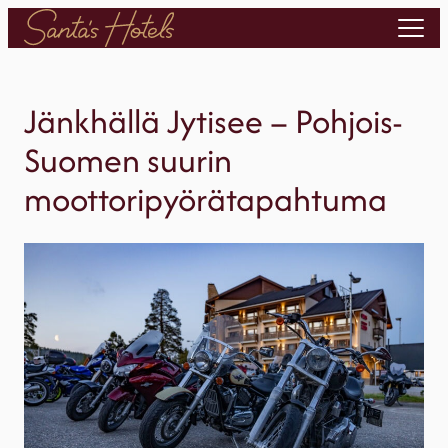
Siirry
sisältöön
Jänkhällä Jytisee – Pohjois-
Suomen suurin
moottoripyörätapahtuma