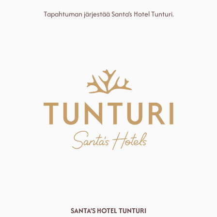
u
Tapahtuman järjestää Santa’s Hotel Tunturi.
p
a
SANTA’S HOTEL TUNTURI