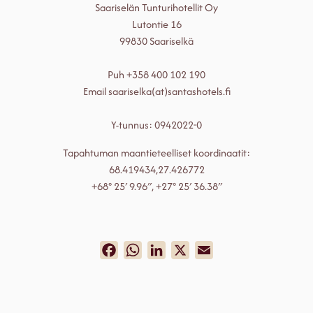
Saariselän Tunturihotellit Oy
Lutontie 16
99830 Saariselkä
Puh +358 400 102 190
Email saariselka(at)santashotels.fi
Y-tunnus: 0942022-0
Tapahtuman maantieteelliset koordinaatit:
68.419434,27.426772
+68° 25′ 9.96″, +27° 25′ 36.38″
Facebook
WhatsApp
LinkedIn
X
Email