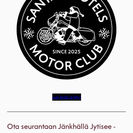
Lue lisää ja liity!
Ota seurantaan Jänkhällä Jytisee -