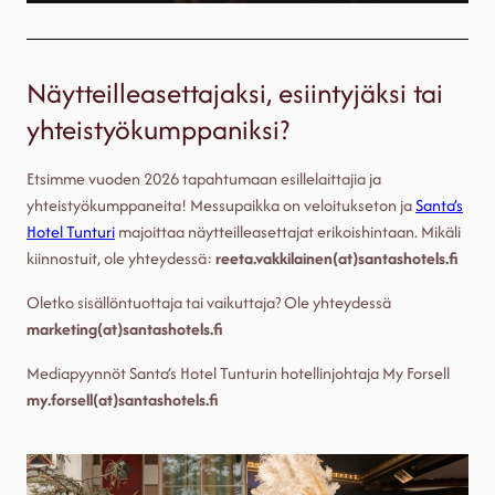
Näytteilleasettajaksi, esiintyjäksi tai
yhteistyökumppaniksi?
Etsimme vuoden 2026 tapahtumaan esillelaittajia ja
yhteistyökumppaneita! Messupaikka on veloitukseton ja
Santa’s
Hotel Tunturi
majoittaa näytteilleasettajat erikoishintaan. Mikäli
kiinnostuit, ole yhteydessä:
reeta.vakkilainen(at)santashotels.fi
Oletko sisällöntuottaja tai vaikuttaja? Ole yhteydessä
marketing(at)santashotels.fi
Mediapyynnöt Santa’s Hotel Tunturin hotellinjohtaja My Forsell
my.forsell(at)santashotels.fi