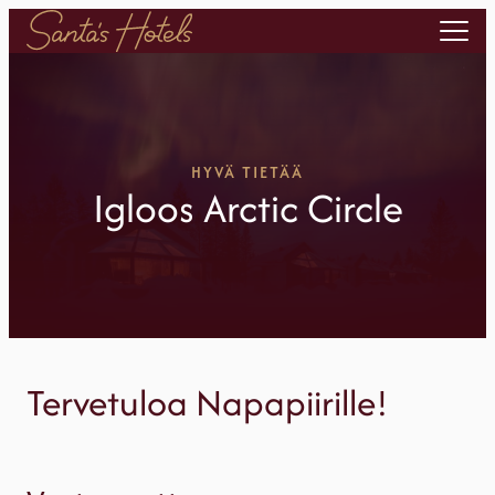
Siirry
sisältöön
HYVÄ TIETÄÄ
Igloos Arctic Circle
Tervetuloa Napapiirille!