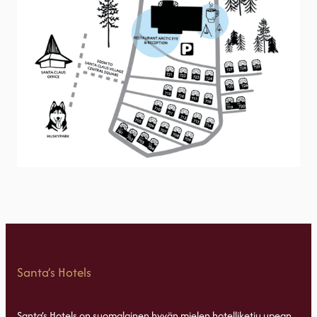
Santa’s Hotels
Santa’s Hotels on suomalainen hyvän mielen hotelliketju upean